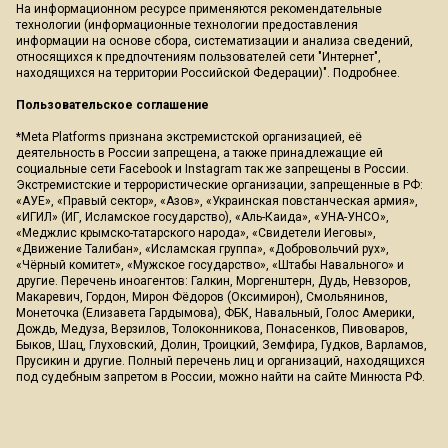
На информационном ресурсе применяются рекомендательные
технологии (информационные технологии предоставления
информации на основе сбора, систематизации и анализа сведений,
относящихся к предпочтениям пользователей сети "Интернет",
находящихся на территории Российской Федерации)".
Подробнее
.
Пользовательское соглашение
*Meta Platforms признана экстремистской организацией, её
деятельность в России запрещена, а также принадлежащие ей
социальные сети Facebook и Instagram так же запрещены в России.
Экстремистские и террористические организации, запрещенные в РФ:
«АУЕ», «Правый сектор», «Азов», «Украинская повстанческая армия»,
«ИГИЛ» (ИГ, Исламское государство), «Аль-Каида», «УНА-УНСО»,
«Меджлис крымско-татарского народа», «Свидетели Иеговы»,
«Движение Талибан», «Исламская группа», «Добровольчий рух»,
«Чёрный комитет», «Мужское государство», «Штабы Навального» и
другие. Перечень иноагентов: Галкин, Моргенштерн, Дудь, Невзоров,
Макаревич, Гордон, Мирон Фёдоров (Оксимирон), Смольянинов,
Монеточка (Елизавета Гардымова), ФБК, Навальный, Голос Америки,
Дождь, Медуза, Верзилов, Толоконникова, Понасенков, Пивоваров,
Быков, Шац, Глуховский, Долин, Троицкий, Земфира, Гудков, Варламов,
Прусикин и другие. Полный перечень лиц и организаций, находящихся
под судебным запретом в России, можно найти на сайте Минюста РФ.