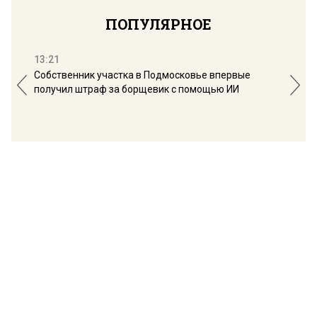
ПОПУЛЯРНОЕ
13:21
16:
Собственник участка в Подмосковье впервые
Мос
получил штраф за борщевик с помощью ИИ
обо