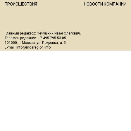
ПРОИСШЕСТВИЯ
НОВОСТИ КОМПАНИЙ
Главный редактор: Чечушкин Иван Олегович.
Телефон редакции: +7 495 795-53-05
101000, г. Москва, ул. Покровка, д. 5
E-mail:
info@mosregion.info
Реклама, спецпроекты и иное сотрудничество:
Игорь Дбар
(Руководитель отдела продаж)
Email:
i.dbar@osnmedia.ru
Телефон:
+7 909 936-02-90
Дополнительные email:
reklama@osnmedia.ru
,
adv@osnmedia.ru
Телефон:
+7 495 004-56-11
Сетевое издание Информационное агентство "Вести Московского
региона" зарегистрировано Роскомнадзором 05.10.2018, реестровая
запись ЭЛ № ФС77-73861.
18+
Учредитель: Автономная некоммерческая организация содействия