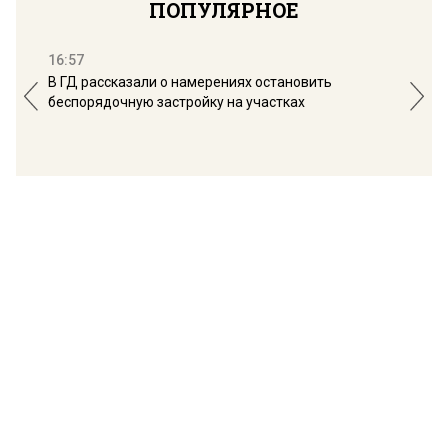
ПОПУЛЯРНОЕ
16:57
13:
В ГД рассказали о намерениях остановить
Соб
беспорядочную застройку на участках
пол