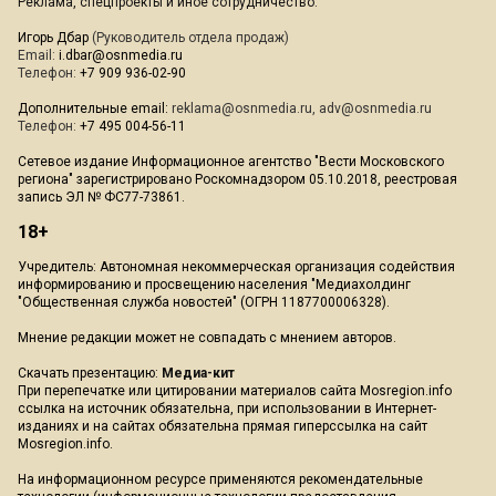
Реклама, спецпроекты и иное сотрудничество:
Игорь Дбар
(Руководитель отдела продаж)
Email:
i.dbar@osnmedia.ru
Телефон:
+7 909 936-02-90
Дополнительные email:
reklama@osnmedia.ru
,
adv@osnmedia.ru
Телефон:
+7 495 004-56-11
Сетевое издание Информационное агентство "Вести Московского
региона" зарегистрировано Роскомнадзором 05.10.2018, реестровая
запись ЭЛ № ФС77-73861.
18+
Учредитель: Автономная некоммерческая организация содействия
информированию и просвещению населения "Медиахолдинг
"Общественная служба новостей" (ОГРН 1187700006328).
Мнение редакции может не совпадать с мнением авторов.
Скачать презентацию:
Медиа-кит
При перепечатке или цитировании материалов сайта Mosregion.info
ссылка на источник обязательна, при использовании в Интернет-
изданиях и на сайтах обязательна прямая гиперссылка на сайт
Mosregion.info.
На информационном ресурсе применяются рекомендательные