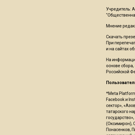
Учредитель: 
"Общественная
Мнение редак
Скачать през
При перепечат
и на сайтах о
На информаци
основе сбора,
Российской Ф
Пользовател
*Meta Platfor
Facebook и In
сектор», «Азо
татарского на
государство»,
(Оксимирон), 
Понасенков, П