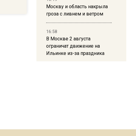
Москву и область накрыла
гроза с ливнем и ветром
16:58
В Москве 2 августа
ограничат движение на
Ильинке из-за праздника
15:33
Россиянам объяснили,
можно ли пользоваться
Telegram после обвинений
против Дурова
22:24
На Москву обрушится до 17
литров дождя на