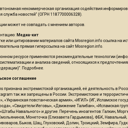
Автономная некоммерческая организация содействия информиро
 служба новостей" (ОГРН 1187700006328).
ции может не совпадать с мнением авторов.
ентацию:
Медиа-кит
ке или цитировании материалов сайта Mosregion.info ссылка на и
бязательна прямая гиперссылка на сайт Mosregion.info.
онном ресурсе применяются рекомендательные технологии (инф
 систематизации и анализа сведений, относящихся к предпочтения
едерации)".
Подробнее
.
ьское соглашение
ms признана экстремистской организацией, её деятельность в Ро
stagram так же запрещены в России. Экстремистские и террористи
в», «Украинская повстанческая армия», «ИГИЛ» (ИГ, Исламское гос
рода», «Свидетели Иеговы», «Движение Талибан», «Исламская груп
 «Штабы Навального» и другие. Перечень иноагентов: Галкин, Мор
Смольянинов, Монеточка (Елизавета Гардымова), ФБК, Навальный, 
ивоваров, Быков, Шац, Глуховский, Долин, Троицкий, Земфира, Гудк