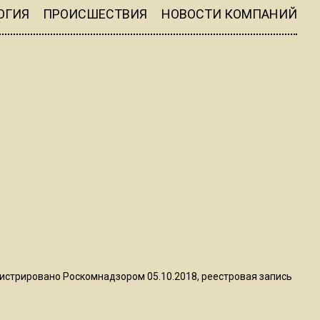
квадратный метр
ОГИЯ
ПРОИСШЕСТВИЯ
НОВОСТИ КОМПАНИЙ
13:50
Опубликовано видео с
Коломенского хлебозавода:
пиццы валяются на полу
16:53
Роман Терюшков назвал
причину банкротства
«Химок»
13:27
В Подмосковье прекратили
гражданство 88 человек и
истрировано Роскомнадзором 05.10.2018, реестровая запись
аннулировали 2600 ВНЖ