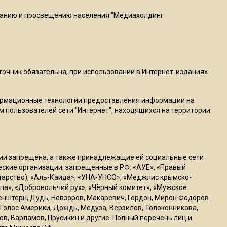
20:56
ванию и просвещению населения "Медиахолдинг
Сотрудники хлебозавода в
Балашихе массово
увольняются из-за жары в
цехах
сточник обязательна, при использовании в Интернет-изданиях
22:07
Резкое похолодание с
ормационные технологии предоставления информации на
грозами придет в
м пользователей сети "Интернет", находящихся на территории
Подмосковье 21 июля
18:05
ссии запрещена, а также принадлежащие ей социальные сети
Юрист Машаров объяснил,
ческие организации, запрещенные в РФ: «АУЕ», «Правый
как МРОТ влияет на
ударство), «Аль-Каида», «УНА-УНСО», «Меджлис крымско-
будущие пенсии
па», «Добровольчий рух», «Чёрный комитет», «Мужское
генштерн, Дудь, Невзоров, Макаревич, Гордон, Мирон Фёдоров
Голос Америки, Дождь, Медуза, Верзилов, Толоконникова,
17:12
ов, Варламов, Прусикин и другие. Полный перечень лиц и