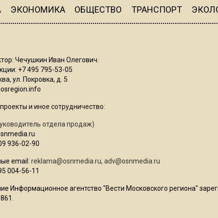
А
ЭКОНОМИКА
ОБЩЕСТВО
ТРАНСПОРТ
ЭКОЛ
тор: Чечушкин Иван Олегович.
ции: +7 495 795-53-05
ва, ул. Покровка, д. 5
sregion.info
проекты и иное сотрудничество:
уководитель отдела продаж)
osnmedia.ru
09 936-02-90
ые email:
reklama@osnmedia.ru
,
adv@osnmedia.ru
95 004-56-11
ие Информационное агентство "Вести Московского региона" зарег
861.