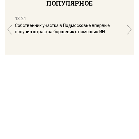
ПОПУЛЯРНОЕ
13:21
16:
Собственник участка в Подмосковье впервые
Мос
получил штраф за борщевик с помощью ИИ
обо