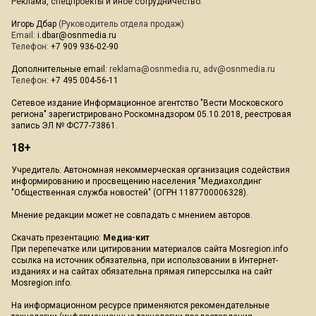
Реклама, спецпроекты и иное сотрудничество:
Игорь Дбар
(Руководитель отдела продаж)
Email:
i.dbar@osnmedia.ru
Телефон:
+7 909 936-02-90
Дополнительные email:
reklama@osnmedia.ru
,
adv@osnmedia.ru
Телефон:
+7 495 004-56-11
Сетевое издание Информационное агентство "Вести Московского
региона" зарегистрировано Роскомнадзором 05.10.2018, реестровая
запись ЭЛ № ФС77-73861.
18+
Учредитель: Автономная некоммерческая организация содействия
информированию и просвещению населения "Медиахолдинг
"Общественная служба новостей" (ОГРН 1187700006328).
Мнение редакции может не совпадать с мнением авторов.
Скачать презентацию:
Медиа-кит
При перепечатке или цитировании материалов сайта Mosregion.info
ссылка на источник обязательна, при использовании в Интернет-
изданиях и на сайтах обязательна прямая гиперссылка на сайт
Mosregion.info.
На информационном ресурсе применяются рекомендательные