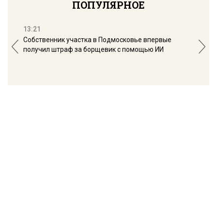
ПОПУЛЯРНОЕ
13:21
16:
Собственник участка в Подмосковье впервые
Мос
получил штраф за борщевик с помощью ИИ
обо