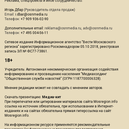
Реклама, спецпроекты и иное сотрудничество:
Игорь Дбар
(Руководитель отдела продаж)
Email:
i.dbar@osnmedia.ru
Телефон:
+7 909 936-02-90
Дополнительные email:
reklama@osnmedia.ru
,
adv@osnmedia.ru
Телефон:
+7 495 004-56-11
Сетевое издание Информационное агентство "Вести Московского
региона" зарегистрировано Роскомнадзором 05.10.2018, реестровая
запись ЭЛ № ФС77-73861.
18+
Учредитель: Автономная некоммерческая организация содействия
информированию и просвещению населения "Медиахолдинг
"Общественная служба новостей" (ОГРН 1187700006328).
Мнение редакции может не совпадать с мнением авторов.
Скачать презентацию:
Медиа-кит
При перепечатке или цитировании материалов сайта Mosregion.info
ссылка на источник обязательна, при использовании в Интернет-
изданиях и на сайтах обязательна прямая гиперссылка на сайт
Mosregion.info.
На информационном ресурсе применяются рекомендательные