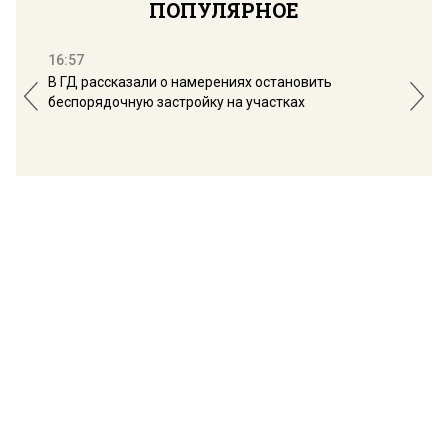
ПОПУЛЯРНОЕ
16:57
13:
В ГД рассказали о намерениях остановить
Соб
беспорядочную застройку на участках
пол