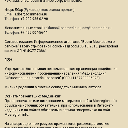
Реклама, спецпроекты и иное сотрудничество:
Игорь Дбар
(Руководитель отдела продаж)
Email:
i.dbar@osnmedia.ru
Телефон:
+7 909 936-02-90
Дополнительные email:
reklama@osnmedia.ru
,
adv@osnmedia.ru
Телефон:
+7 495 004-56-11
Сетевое издание Информационное агентство "Вести Московского
региона" зарегистрировано Роскомнадзором 05.10.2018, реестровая
запись ЭЛ № ФС77-73861.
18+
Учредитель: Автономная некоммерческая организация содействия
информированию и просвещению населения "Медиахолдинг
"Общественная служба новостей" (ОГРН 1187700006328).
Мнение редакции может не совпадать с мнением авторов.
Скачать презентацию:
Медиа-кит
При перепечатке или цитировании материалов сайта Mosregion.info
ссылка на источник обязательна, при использовании в Интернет-
изданиях и на сайтах обязательна прямая гиперссылка на сайт
Mosregion.info.
На информационном ресурсе применяются рекомендательные