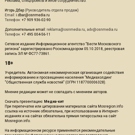
Реклама, спецпроекты и иное сотрудничество:
Игорь Дбар
(Руководитель отдела продаж)
Email:
i.dbar@osnmedia.ru
Телефон:
+7 909 936-02-90
Дополнительные email:
reklama@osnmedia.ru
,
adv@osnmedia.ru
Телефон:
+7 495 004-56-11
Сетевое издание Информационное агентство "Вести Московского
региона" зарегистрировано Роскомнадзором 05.10.2018, реестровая
запись ЭЛ № ФС77-73861.
18+
Учредитель: Автономная некоммерческая организация содействия
информированию и просвещению населения "Медиахолдинг
"Общественная служба новостей" (ОГРН 1187700006328).
Мнение редакции может не совпадать с мнением авторов.
Скачать презентацию:
Медиа-кит
При перепечатке или цитировании материалов сайта Mosregion.info
ссылка на источник обязательна, при использовании в Интернет-
изданиях и на сайтах обязательна прямая гиперссылка на сайт
Mosregion.info.
На информационном ресурсе применяются рекомендательные