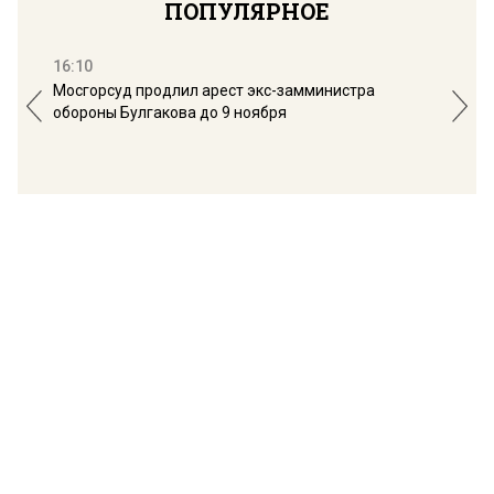
ПОПУЛЯРНОЕ
16:10
13:
Мосгорсуд продлил арест экс-замминистра
Дим
обороны Булгакова до 9 ноября