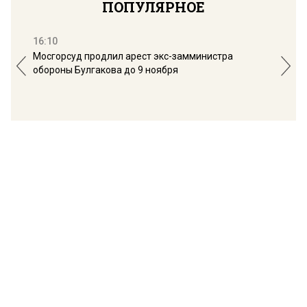
ПОПУЛЯРНОЕ
16:10
13:
Мосгорсуд продлил арест экс-замминистра
Дим
обороны Булгакова до 9 ноября