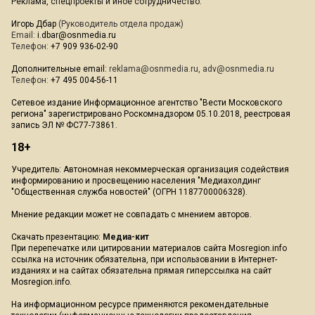
Реклама, спецпроекты и иное сотрудничество:
Игорь Дбар
(Руководитель отдела продаж)
Email:
i.dbar@osnmedia.ru
Телефон:
+7 909 936-02-90
Дополнительные email:
reklama@osnmedia.ru
,
adv@osnmedia.ru
Телефон:
+7 495 004-56-11
Сетевое издание Информационное агентство "Вести Московского
региона" зарегистрировано Роскомнадзором 05.10.2018, реестровая
запись ЭЛ № ФС77-73861.
18+
Учредитель: Автономная некоммерческая организация содействия
информированию и просвещению населения "Медиахолдинг
"Общественная служба новостей" (ОГРН 1187700006328).
Мнение редакции может не совпадать с мнением авторов.
Скачать презентацию:
Медиа-кит
При перепечатке или цитировании материалов сайта Mosregion.info
ссылка на источник обязательна, при использовании в Интернет-
изданиях и на сайтах обязательна прямая гиперссылка на сайт
Mosregion.info.
На информационном ресурсе применяются рекомендательные