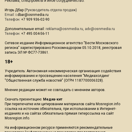
Реклама, спецпроекты и иное сотрудничество:
Игорь Дбар
(Руководитель отдела продаж)
Email:
i.dbar@osnmedia.ru
Телефон:
+7 909 936-02-90
Дополнительные email:
reklama@osnmedia.ru
,
adv@osnmedia.ru
Телефон:
+7 495 004-56-11
Сетевое издание Информационное агентство "Вести Московского
региона" зарегистрировано Роскомнадзором 05.10.2018, реестровая
запись ЭЛ № ФС77-73861.
18+
Учредитель: Автономная некоммерческая организация содействия
информированию и просвещению населения "Медиахолдинг
"Общественная служба новостей" (ОГРН 1187700006328).
Мнение редакции может не совпадать с мнением авторов.
Скачать презентацию:
Медиа-кит
При перепечатке или цитировании материалов сайта Mosregion.info
ссылка на источник обязательна, при использовании в Интернет-
изданиях и на сайтах обязательна прямая гиперссылка на сайт
Mosregion.info.
На информационном ресурсе применяются рекомендательные