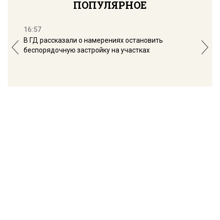
ПОПУЛЯРНОЕ
16:57
13:
В ГД рассказали о намерениях остановить
Соб
беспорядочную застройку на участках
пол