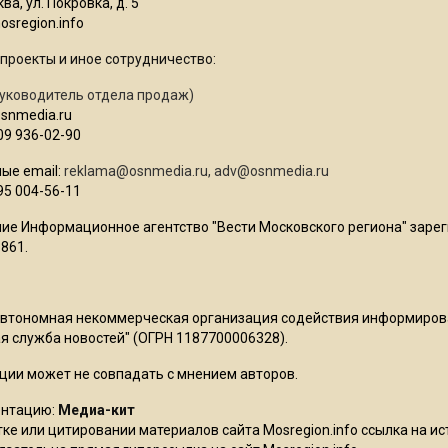
ва, ул. Покровка, д. 5
sregion.info
проекты и иное сотрудничество:
уководитель отдела продаж)
osnmedia.ru
09 936-02-90
ые email:
reklama@osnmedia.ru
,
adv@osnmedia.ru
95 004-56-11
ие Информационное агентство "Вести Московского региона" зарег
861.
Автономная некоммерческая организация содействия информиро
 служба новостей" (ОГРН 1187700006328).
ции может не совпадать с мнением авторов.
ентацию:
Медиа-кит
ке или цитировании материалов сайта Mosregion.info ссылка на и