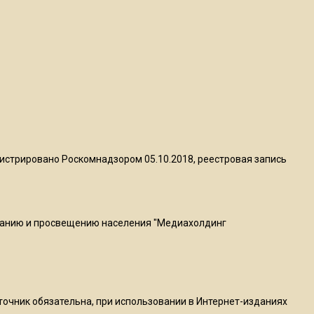
квадратный метр
13:50
Опубликовано видео с
Коломенского хлебозавода:
пиццы валяются на полу
16:53
Роман Терюшков назвал
истрировано Роскомнадзором 05.10.2018, реестровая запись
причину банкротства
«Химок»
ванию и просвещению населения "Медиахолдинг
13:27
В Подмосковье прекратили
гражданство 88 человек и
аннулировали 2600 ВНЖ
сточник обязательна, при использовании в Интернет-изданиях