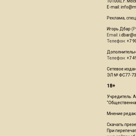
101000, г. Моск
E-mail:
info@mo
Реклама, спец
Игорь Дбар
(Р
Email:
i.dbar@
Телефон:
+7 9
Дополнительн
Телефон:
+7 4
Сетевое издан
ЭЛ № ФС77-73
18+
Учредитель: 
"Общественная
Мнение редак
Скачать през
При перепечат