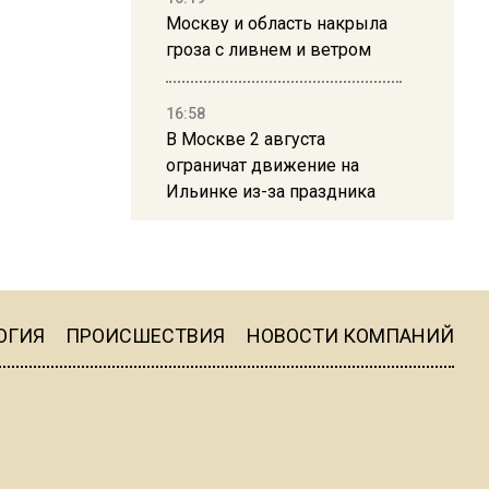
Москву и область накрыла
гроза с ливнем и ветром
16:58
В Москве 2 августа
ограничат движение на
Ильинке из-за праздника
15:33
Россиянам объяснили,
можно ли пользоваться
Telegram после обвинений
ОГИЯ
ПРОИСШЕСТВИЯ
НОВОСТИ КОМПАНИЙ
против Дурова
22:24
На Москву обрушится до 17
литров дождя на