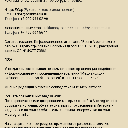
Реклама, спецпроекты и иное сотрудничество:
Игорь Дбар
(Руководитель отдела продаж)
Email:
i.dbar@osnmedia.ru
Телефон:
+7 909 936-02-90
Дополнительные email:
reklama@osnmedia.ru
,
adv@osnmedia.ru
Телефон:
+7 495 004-56-11
Сетевое издание Информационное агентство "Вести Московского
региона" зарегистрировано Роскомнадзором 05.10.2018, реестровая
запись ЭЛ № ФС77-73861.
18+
Учредитель: Автономная некоммерческая организация содействия
информированию и просвещению населения "Медиахолдинг
"Общественная служба новостей" (ОГРН 1187700006328).
Мнение редакции может не совпадать с мнением авторов.
Скачать презентацию:
Медиа-кит
При перепечатке или цитировании материалов сайта Mosregion.info
ссылка на источник обязательна, при использовании в Интернет-
изданиях и на сайтах обязательна прямая гиперссылка на сайт
Mosregion.info.
На информационном ресурсе применяются рекомендательные