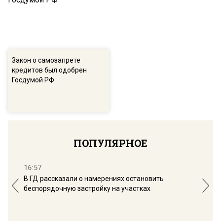
Закон о самозапрете
кредитов был одобрен
Госдумой РФ
ПОПУЛЯРНОЕ
16:57
13:
В ГД рассказали о намерениях остановить
Соб
беспорядочную застройку на участках
пол