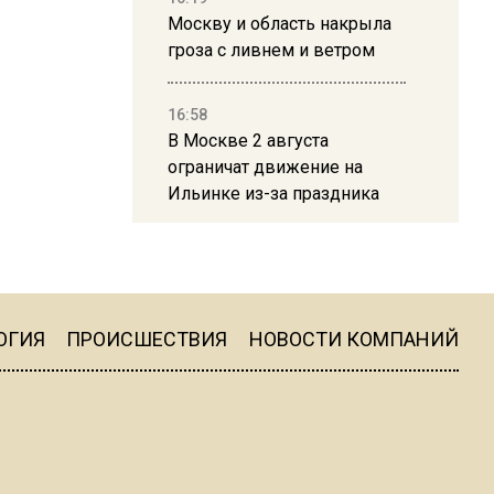
Москву и область накрыла
гроза с ливнем и ветром
16:58
В Москве 2 августа
ограничат движение на
Ильинке из-за праздника
15:33
Россиянам объяснили,
можно ли пользоваться
Telegram после обвинений
ОГИЯ
ПРОИСШЕСТВИЯ
НОВОСТИ КОМПАНИЙ
против Дурова
22:24
На Москву обрушится до 17
литров дождя на