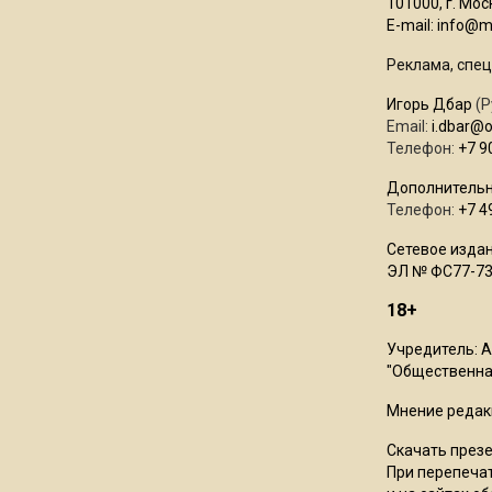
101000, г. Моск
E-mail:
info@mo
Реклама, спец
Игорь Дбар
(Р
Email:
i.dbar@
Телефон:
+7 9
Дополнительн
Телефон:
+7 4
Сетевое издан
ЭЛ № ФС77-73
18+
Учредитель: 
"Общественная
Мнение редак
Скачать през
При перепечат