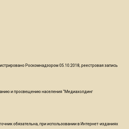
квадратный метр
13:50
Опубликовано видео с
Коломенского хлебозавода:
пиццы валяются на полу
16:53
Роман Терюшков назвал
истрировано Роскомнадзором 05.10.2018, реестровая запись
причину банкротства
«Химок»
ванию и просвещению населения "Медиахолдинг
13:27
В Подмосковье прекратили
гражданство 88 человек и
аннулировали 2600 ВНЖ
сточник обязательна, при использовании в Интернет-изданиях