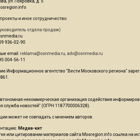
ва, ул. Покровка, д. 5
sregion.info
проекты и иное сотрудничество:
уководитель отдела продаж)
osnmedia.ru
09 936-02-90
ые email:
reklama@osnmedia.ru
,
adv@osnmedia.ru
95 004-56-11
ие Информационное агентство "Вести Московского региона" зарег
861.
Автономная некоммерческая организация содействия информиро
 служба новостей" (ОГРН 1187700006328).
ции может не совпадать с мнением авторов.
ентацию:
Медиа-кит
ке или цитировании материалов сайта Mosregion.info ссылка на и