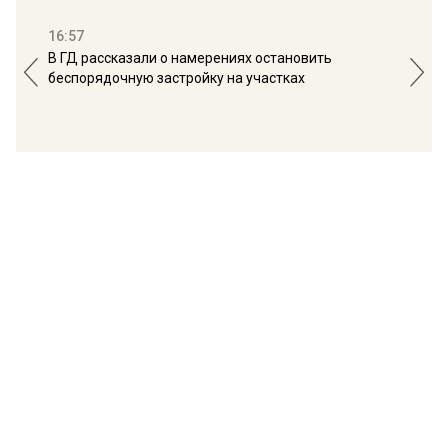
16:57
13:
В ГД рассказали о намерениях остановить
Соб
беспорядочную застройку на участках
пол