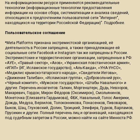
На информационном ресурсе применяются рекомендательные
технологии (информационные технологии предоставления
информации на основе сбора, систематизации и анализа сведений,
относящихся к предпочтениям пользователей сети "Интернет",
находящихся на территории Российской Федерации)".
Подробнее
.
Пользовательское соглашение
*Meta Platforms признана экстремистской организацией, её
деятельность в России запрещена, а также принадлежащие ей
социальные сети Facebook и Instagram так же запрещены в России.
Экстремистские и террористические организации, запрещенные в РФ:
«АУЕ», «Правый сектор», «Азов», «Украинская повстанческая армия»,
«ИГИЛ» (ИГ, Исламское государство), «Аль-Каида», «УНА-УНСО»,
«Меджлис крымско-татарского народа», «Свидетели Иеговы»,
«Движение Талибан», «Исламская группа», «Добровольчий рух»,
«Чёрный комитет», «Мужское государство», «Штабы Навального» и
другие. Перечень иноагентов: Галкин, Моргенштерн, Дудь, Невзоров,
Макаревич, Гордон, Мирон Фёдоров (Оксимирон), Смольянинов,
Монеточка (Елизавета Гардымова), ФБК, Навальный, Голос Америки,
Дождь, Медуза, Верзилов, Толоконникова, Понасенков, Пивоваров,
Быков, Шац, Глуховский, Долин, Троицкий, Земфира, Гудков, Варламов,
Прусикин и другие. Полный перечень лиц и организаций, находящихся
под судебным запретом в России, можно найти на сайте Минюста РФ.