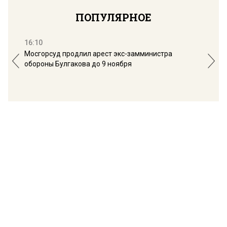
ПОПУЛЯРНОЕ
16:10
13:
Мосгорсуд продлил арест экс-замминистра
Дим
обороны Булгакова до 9 ноября