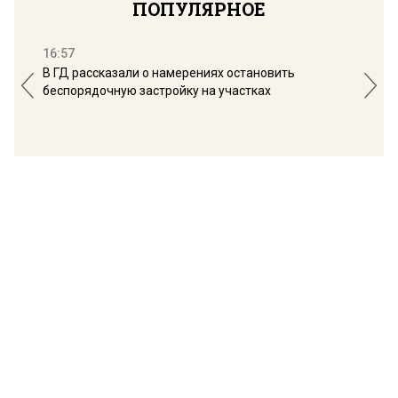
ПОПУЛЯРНОЕ
16:57
13:
В ГД рассказали о намерениях остановить
Соб
беспорядочную застройку на участках
пол