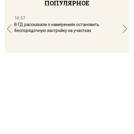
ПОПУЛЯРНОЕ
16:57
13:
В ГД рассказали о намерениях остановить
Соб
беспорядочную застройку на участках
пол