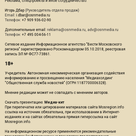
Реклама, спецпроекты и иное сотрудничество:
Игорь Дбар
(Руководитель отдела продаж)
Email:
i.dbar@osnmedia.ru
Телефон:
+7 909 936-02-90
Дополнительные email:
reklama@osnmedia.ru
,
adv@osnmedia.ru
Телефон:
+7 495 004-56-11
Сетевое издание Информационное агентство "Вести Московского
региона" зарегистрировано Роскомнадзором 05.10.2018, реестровая
запись ЭЛ № ФС77-73861.
18+
Учредитель: Автономная некоммерческая организация содействия
информированию и просвещению населения "Медиахолдинг
"Общественная служба новостей" (ОГРН 1187700006328).
Мнение редакции может не совпадать с мнением авторов.
Скачать презентацию:
Медиа-кит
При перепечатке или цитировании материалов сайта Mosregion.info
ссылка на источник обязательна, при использовании в Интернет-
изданиях и на сайтах обязательна прямая гиперссылка на сайт
Mosregion.info.
На информационном ресурсе применяются рекомендательные