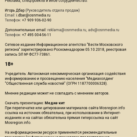
Реклама, спецпроекты и иное сотрудничество:
Игорь Дбар
(Руководитель отдела продаж)
Email:
i.dbar@osnmedia.ru
Телефон:
+7 909 936-02-90
Дополнительные email:
reklama@osnmedia.ru
,
adv@osnmedia.ru
Телефон:
+7 495 004-56-11
Сетевое издание Информационное агентство "Вести Московского
региона" зарегистрировано Роскомнадзором 05.10.2018, реестровая
запись ЭЛ № ФС77-73861.
18+
Учредитель: Автономная некоммерческая организация содействия
информированию и просвещению населения "Медиахолдинг
"Общественная служба новостей" (ОГРН 1187700006328).
Мнение редакции может не совпадать с мнением авторов.
Скачать презентацию:
Медиа-кит
При перепечатке или цитировании материалов сайта Mosregion.info
ссылка на источник обязательна, при использовании в Интернет-
изданиях и на сайтах обязательна прямая гиперссылка на сайт
Mosregion.info.
На информационном ресурсе применяются рекомендательные