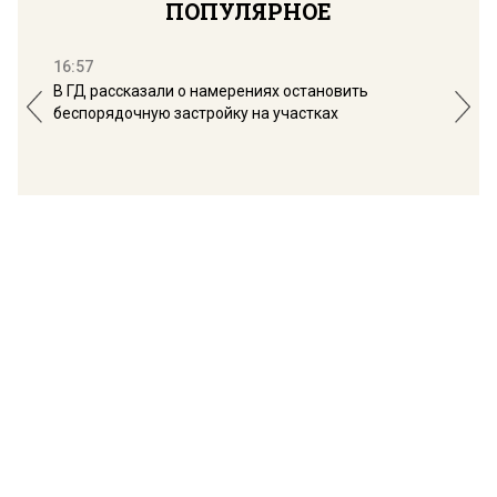
ПОПУЛЯРНОЕ
16:57
13:
В ГД рассказали о намерениях остановить
Соб
беспорядочную застройку на участках
пол