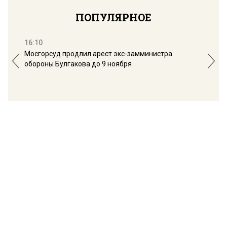
ПОПУЛЯРНОЕ
16:10
13:
Мосгорсуд продлил арест экс-замминистра
Дим
обороны Булгакова до 9 ноября