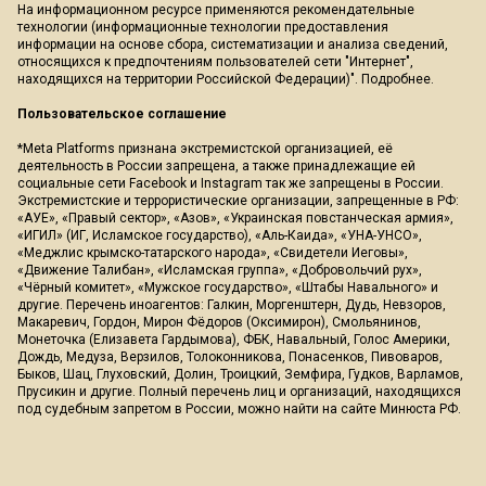
На информационном ресурсе применяются рекомендательные
технологии (информационные технологии предоставления
информации на основе сбора, систематизации и анализа сведений,
относящихся к предпочтениям пользователей сети "Интернет",
находящихся на территории Российской Федерации)".
Подробнее
.
Пользовательское соглашение
*Meta Platforms признана экстремистской организацией, её
деятельность в России запрещена, а также принадлежащие ей
социальные сети Facebook и Instagram так же запрещены в России.
Экстремистские и террористические организации, запрещенные в РФ:
«АУЕ», «Правый сектор», «Азов», «Украинская повстанческая армия»,
«ИГИЛ» (ИГ, Исламское государство), «Аль-Каида», «УНА-УНСО»,
«Меджлис крымско-татарского народа», «Свидетели Иеговы»,
«Движение Талибан», «Исламская группа», «Добровольчий рух»,
«Чёрный комитет», «Мужское государство», «Штабы Навального» и
другие. Перечень иноагентов: Галкин, Моргенштерн, Дудь, Невзоров,
Макаревич, Гордон, Мирон Фёдоров (Оксимирон), Смольянинов,
Монеточка (Елизавета Гардымова), ФБК, Навальный, Голос Америки,
Дождь, Медуза, Верзилов, Толоконникова, Понасенков, Пивоваров,
Быков, Шац, Глуховский, Долин, Троицкий, Земфира, Гудков, Варламов,
Прусикин и другие. Полный перечень лиц и организаций, находящихся
под судебным запретом в России, можно найти на сайте Минюста РФ.