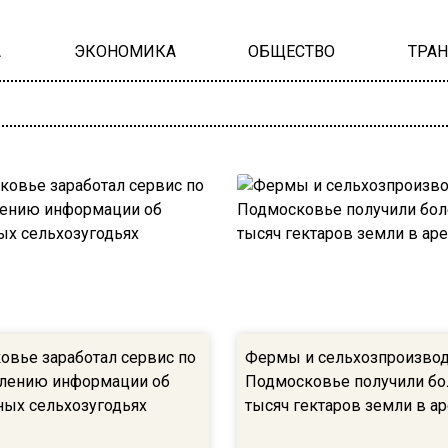
А
ЭКОНОМИКА
ОБЩЕСТВО
ТРА
овье заработал сервис по
Фермы и сельхозпроизвод
лению информации об
Подмосковье получили бо
ных сельхозугодьях
тысяч гектаров земли в а