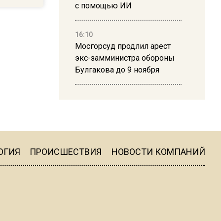
с помощью ИИ
16:10
Мосгорсуд продлил арест
экс-замминистра обороны
Булгакова до 9 ноября
13:50
Дима Билан ответил на
критику концерта в Москве
ОГИЯ
ПРОИСШЕСТВИЯ
НОВОСТИ КОМПАНИЙ
16:19
Москву и область накрыла
гроза с ливнем и ветром
16:58
В Москве 2 августа