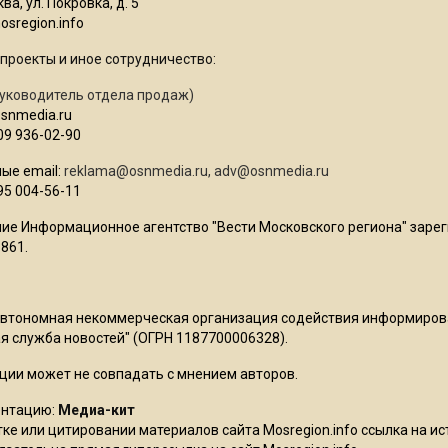
ва, ул. Покровка, д. 5
sregion.info
проекты и иное сотрудничество:
уководитель отдела продаж)
osnmedia.ru
09 936-02-90
ые email:
reklama@osnmedia.ru
,
adv@osnmedia.ru
95 004-56-11
ие Информационное агентство "Вести Московского региона" зарег
861.
Автономная некоммерческая организация содействия информиро
 служба новостей" (ОГРН 1187700006328).
ции может не совпадать с мнением авторов.
ентацию:
Медиа-кит
ке или цитировании материалов сайта Mosregion.info ссылка на и