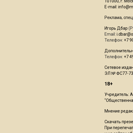
101000, г. Моск
E-mail:
info@mo
Реклама, спец
Игорь Дбар
(Р
Email:
i.dbar@
Телефон:
+7 9
Дополнительн
Телефон:
+7 4
Сетевое издан
ЭЛ № ФС77-73
18+
Учредитель: 
"Общественная
Мнение редак
Скачать през
При перепечат