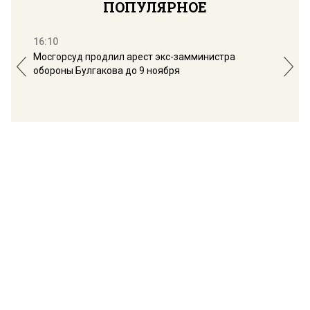
ПОПУЛЯРНОЕ
16:10
13:
Мосгорсуд продлил арест экс-замминистра
Дим
обороны Булгакова до 9 ноября