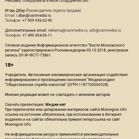
Реклама, спецпроекты и иное сотрудничество:
Игорь Дбар
(Руководитель отдела продаж)
Email:
i.dbar@osnmedia.ru
Телефон:
+7 909 936-02-90
Дополнительные email:
reklama@osnmedia.ru
,
adv@osnmedia.ru
Телефон:
+7 495 004-56-11
Сетевое издание Информационное агентство "Вести Московского
региона" зарегистрировано Роскомнадзором 05.10.2018, реестровая
запись ЭЛ № ФС77-73861.
18+
Учредитель: Автономная некоммерческая организация содействия
информированию и просвещению населения "Медиахолдинг
"Общественная служба новостей" (ОГРН 1187700006328).
Мнение редакции может не совпадать с мнением авторов.
Скачать презентацию:
Медиа-кит
При перепечатке или цитировании материалов сайта Mosregion.info
ссылка на источник обязательна, при использовании в Интернет-
изданиях и на сайтах обязательна прямая гиперссылка на сайт
Mosregion.info.
На информационном ресурсе применяются рекомендательные