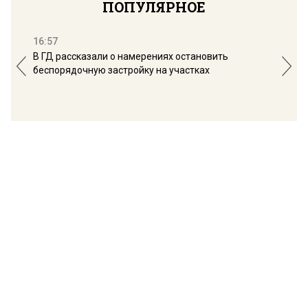
ПОПУЛЯРНОЕ
16:57
13:
В ГД рассказали о намерениях остановить
Соб
беспорядочную застройку на участках
пол