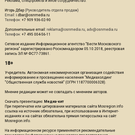
Реклама, спецпроекты и иное сотрудничество:
Игорь Дбар
(Руководитель отдела продаж)
Email:
i.dbar@osnmedia.ru
Телефон:
+7 909 936-02-90
Дополнительные email:
reklama@osnmedia.ru
,
adv@osnmedia.ru
Телефон:
+7 495 004-56-11
Сетевое издание Информационное агентство "Вести Московского
региона" зарегистрировано Роскомнадзором 05.10.2018, реестровая
запись ЭЛ № ФС77-73861.
18+
Учредитель: Автономная некоммерческая организация содействия
информированию и просвещению населения "Медиахолдинг
"Общественная служба новостей" (ОГРН 1187700006328).
Мнение редакции может не совпадать с мнением авторов.
Скачать презентацию:
Медиа-кит
При перепечатке или цитировании материалов сайта Mosregion.info
ссылка на источник обязательна, при использовании в Интернет-
изданиях и на сайтах обязательна прямая гиперссылка на сайт
Mosregion.info.
На информационном ресурсе применяются рекомендательные