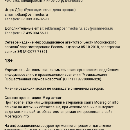
Реклама, спецпроекты и иное сотрудничество:
Игорь Дбар
(Руководитель отдела продаж)
Email:
i.dbar@osnmedia.ru
Телефон:
+7 909 936-02-90
Дополнительные email:
reklama@osnmedia.ru
,
adv@osnmedia.ru
Телефон:
+7 495 004-56-11
Сетевое издание Информационное агентство "Вести Московского
региона" зарегистрировано Роскомнадзором 05.10.2018, реестровая
запись ЭЛ № ФС77-73861.
18+
Учредитель: Автономная некоммерческая организация содействия
информированию и просвещению населения "Медиахолдинг
"Общественная служба новостей" (ОГРН 1187700006328).
Мнение редакции может не совпадать с мнением авторов.
Скачать презентацию:
Медиа-кит
При перепечатке или цитировании материалов сайта Mosregion.info
ссылка на источник обязательна, при использовании в Интернет-
изданиях и на сайтах обязательна прямая гиперссылка на сайт
Mosregion.info.
На информационном ресурсе применяются рекомендательные