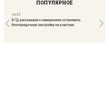
ПОПУЛЯРНОЕ
16:57
13:
В ГД рассказали о намерениях остановить
Соб
беспорядочную застройку на участках
пол