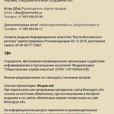
Реклама, спецпроекты и иное сотрудничество:
Игорь Дбар
(Руководитель отдела продаж)
Email:
i.dbar@osnmedia.ru
Телефон:
+7 909 936-02-90
Дополнительные email:
reklama@osnmedia.ru
,
adv@osnmedia.ru
Телефон:
+7 495 004-56-11
Сетевое издание Информационное агентство "Вести Московского
региона" зарегистрировано Роскомнадзором 05.10.2018, реестровая
запись ЭЛ № ФС77-73861.
18+
Учредитель: Автономная некоммерческая организация содействия
информированию и просвещению населения "Медиахолдинг
"Общественная служба новостей" (ОГРН 1187700006328).
Мнение редакции может не совпадать с мнением авторов.
Скачать презентацию:
Медиа-кит
При перепечатке или цитировании материалов сайта Mosregion.info
ссылка на источник обязательна, при использовании в Интернет-
изданиях и на сайтах обязательна прямая гиперссылка на сайт
Mosregion.info.
На информационном ресурсе применяются рекомендательные