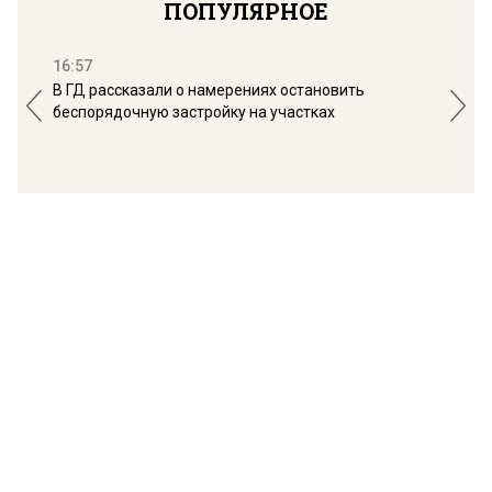
ПОПУЛЯРНОЕ
16:57
13:
В ГД рассказали о намерениях остановить
Соб
беспорядочную застройку на участках
пол