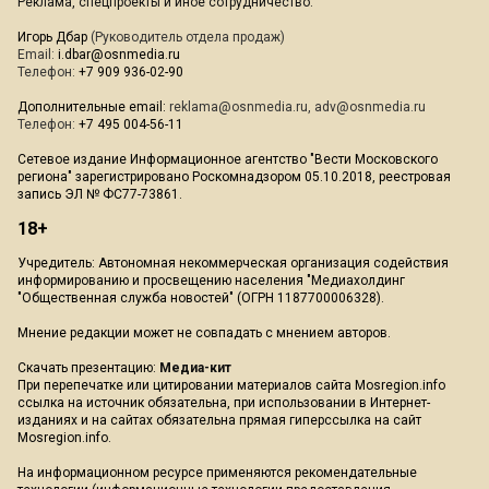
Реклама, спецпроекты и иное сотрудничество:
Игорь Дбар
(Руководитель отдела продаж)
Email:
i.dbar@osnmedia.ru
Телефон:
+7 909 936-02-90
Дополнительные email:
reklama@osnmedia.ru
,
adv@osnmedia.ru
Телефон:
+7 495 004-56-11
Сетевое издание Информационное агентство "Вести Московского
региона" зарегистрировано Роскомнадзором 05.10.2018, реестровая
запись ЭЛ № ФС77-73861.
18+
Учредитель: Автономная некоммерческая организация содействия
информированию и просвещению населения "Медиахолдинг
"Общественная служба новостей" (ОГРН 1187700006328).
Мнение редакции может не совпадать с мнением авторов.
Скачать презентацию:
Медиа-кит
При перепечатке или цитировании материалов сайта Mosregion.info
ссылка на источник обязательна, при использовании в Интернет-
изданиях и на сайтах обязательна прямая гиперссылка на сайт
Mosregion.info.
На информационном ресурсе применяются рекомендательные