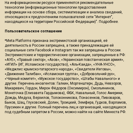
На информационном ресурсе применяются рекомендательные
технологии (информационные технологии предоставления
информации на основе сбора, систематизации и анализа сведений,
относящихся к предпочтениям пользователей сети "Интернет",
находящихся на территории Российской Федерации)".
Подробнее
.
Пользовательское соглашение
*Meta Platforms признана экстремистской организацией, её
деятельность в России запрещена, а также принадлежащие ей
социальные сети Facebook и Instagram так же запрещены в России.
Экстремистские и террористические организации, запрещенные в РФ:
«АУЕ», «Правый сектор», «Азов», «Украинская повстанческая армия»,
«ИГИЛ» (ИГ, Исламское государство), «Аль-Каида», «УНА-УНСО»,
«Меджлис крымско-татарского народа», «Свидетели Иеговы»,
«Движение Талибан», «Исламская группа», «Добровольчий рух»,
«Чёрный комитет», «Мужское государство», «Штабы Навального» и
другие. Перечень иноагентов: Галкин, Моргенштерн, Дудь, Невзоров,
Макаревич, Гордон, Мирон Фёдоров (Оксимирон), Смольянинов,
Монеточка (Елизавета Гардымова), ФБК, Навальный, Голос Америки,
Дождь, Медуза, Верзилов, Толоконникова, Понасенков, Пивоваров,
Быков, Шац, Глуховский, Долин, Троицкий, Земфира, Гудков, Варламов,
Прусикин и другие. Полный перечень лиц и организаций, находящихся
под судебным запретом в России, можно найти на сайте Минюста РФ.