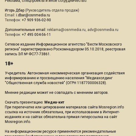
Реклама, спецпроекты и иное сотрудничество:
Игорь Дбар
(Руководитель отдела продаж)
Email:
i.dbar@osnmedia.ru
Телефон:
+7 909 936-02-90
Дополнительные email:
reklama@osnmedia.ru
,
adv@osnmedia.ru
Телефон:
+7 495 004-56-11
Сетевое издание Информационное агентство "Вести Московского
региона" зарегистрировано Роскомнадзором 05.10.2018, реестровая
запись ЭЛ № ФС77-73861.
18+
Учредитель: Автономная некоммерческая организация содействия
информированию и просвещению населения "Медиахолдинг
"Общественная служба новостей" (ОГРН 1187700006328).
Мнение редакции может не совпадать с мнением авторов.
Скачать презентацию:
Медиа-кит
При перепечатке или цитировании материалов сайта Mosregion.info
ссылка на источник обязательна, при использовании в Интернет-
изданиях и на сайтах обязательна прямая гиперссылка на сайт
Mosregion.info.
На информационном ресурсе применяются рекомендательные