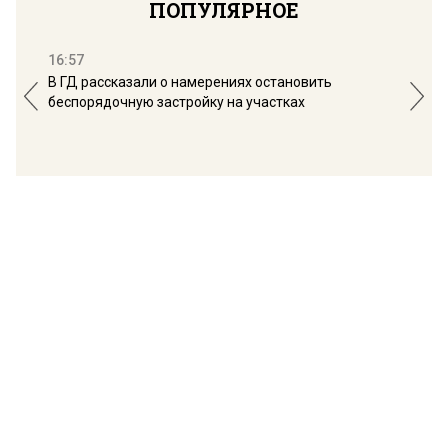
ПОПУЛЯРНОЕ
16:57
13:
В ГД рассказали о намерениях остановить
Соб
беспорядочную застройку на участках
пол