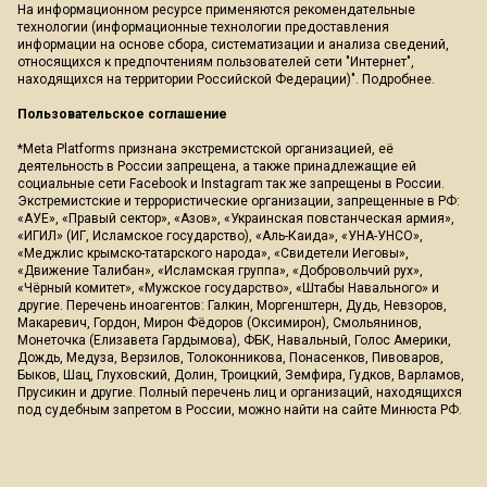
На информационном ресурсе применяются рекомендательные
технологии (информационные технологии предоставления
информации на основе сбора, систематизации и анализа сведений,
относящихся к предпочтениям пользователей сети "Интернет",
находящихся на территории Российской Федерации)".
Подробнее
.
Пользовательское соглашение
*Meta Platforms признана экстремистской организацией, её
деятельность в России запрещена, а также принадлежащие ей
социальные сети Facebook и Instagram так же запрещены в России.
Экстремистские и террористические организации, запрещенные в РФ:
«АУЕ», «Правый сектор», «Азов», «Украинская повстанческая армия»,
«ИГИЛ» (ИГ, Исламское государство), «Аль-Каида», «УНА-УНСО»,
«Меджлис крымско-татарского народа», «Свидетели Иеговы»,
«Движение Талибан», «Исламская группа», «Добровольчий рух»,
«Чёрный комитет», «Мужское государство», «Штабы Навального» и
другие. Перечень иноагентов: Галкин, Моргенштерн, Дудь, Невзоров,
Макаревич, Гордон, Мирон Фёдоров (Оксимирон), Смольянинов,
Монеточка (Елизавета Гардымова), ФБК, Навальный, Голос Америки,
Дождь, Медуза, Верзилов, Толоконникова, Понасенков, Пивоваров,
Быков, Шац, Глуховский, Долин, Троицкий, Земфира, Гудков, Варламов,
Прусикин и другие. Полный перечень лиц и организаций, находящихся
под судебным запретом в России, можно найти на сайте Минюста РФ.