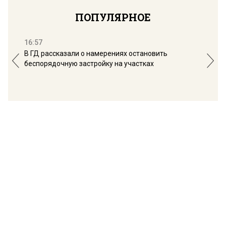
ПОПУЛЯРНОЕ
16:57
13:
В ГД рассказали о намерениях остановить
Соб
беспорядочную застройку на участках
пол