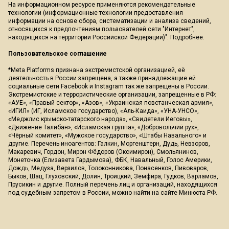
На информационном ресурсе применяются рекомендательные
технологии (информационные технологии предоставления
информации на основе сбора, систематизации и анализа сведений,
относящихся к предпочтениям пользователей сети "Интернет",
находящихся на территории Российской Федерации)".
Подробнее
.
Пользовательское соглашение
*Meta Platforms признана экстремистской организацией, её
деятельность в России запрещена, а также принадлежащие ей
социальные сети Facebook и Instagram так же запрещены в России.
Экстремистские и террористические организации, запрещенные в РФ:
«АУЕ», «Правый сектор», «Азов», «Украинская повстанческая армия»,
«ИГИЛ» (ИГ, Исламское государство), «Аль-Каида», «УНА-УНСО»,
«Меджлис крымско-татарского народа», «Свидетели Иеговы»,
«Движение Талибан», «Исламская группа», «Добровольчий рух»,
«Чёрный комитет», «Мужское государство», «Штабы Навального» и
другие. Перечень иноагентов: Галкин, Моргенштерн, Дудь, Невзоров,
Макаревич, Гордон, Мирон Фёдоров (Оксимирон), Смольянинов,
Монеточка (Елизавета Гардымова), ФБК, Навальный, Голос Америки,
Дождь, Медуза, Верзилов, Толоконникова, Понасенков, Пивоваров,
Быков, Шац, Глуховский, Долин, Троицкий, Земфира, Гудков, Варламов,
Прусикин и другие. Полный перечень лиц и организаций, находящихся
под судебным запретом в России, можно найти на сайте Минюста РФ.