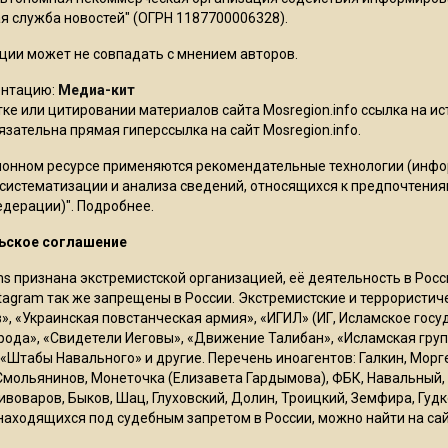
 служба новостей" (ОГРН 1187700006328).
ции может не совпадать с мнением авторов.
ентацию:
Медиа-кит
ке или цитировании материалов сайта Mosregion.info ссылка на и
бязательна прямая гиперссылка на сайт Mosregion.info.
онном ресурсе применяются рекомендательные технологии (инф
 систематизации и анализа сведений, относящихся к предпочтения
едерации)".
Подробнее
.
ьское соглашение
ms признана экстремистской организацией, её деятельность в Ро
stagram так же запрещены в России. Экстремистские и террористи
в», «Украинская повстанческая армия», «ИГИЛ» (ИГ, Исламское гос
рода», «Свидетели Иеговы», «Движение Талибан», «Исламская груп
 «Штабы Навального» и другие. Перечень иноагентов: Галкин, Мор
Смольянинов, Монеточка (Елизавета Гардымова), ФБК, Навальный, 
ивоваров, Быков, Шац, Глуховский, Долин, Троицкий, Земфира, Гудк
находящихся под судебным запретом в России, можно найти на са