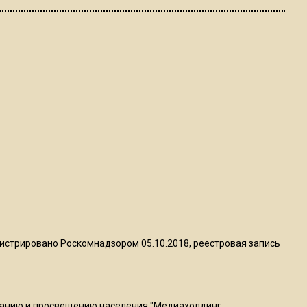
пиццы валяются на полу
16:53
Роман Терюшков назвал
причину банкротства
«Химок»
13:27
В Подмосковье прекратили
гражданство 88 человек и
аннулировали 2600 ВНЖ
20:56
Сотрудники хлебозавода в
истрировано Роскомнадзором 05.10.2018, реестровая запись
Балашихе массово
увольняются из-за жары в
цехах
ванию и просвещению населения "Медиахолдинг