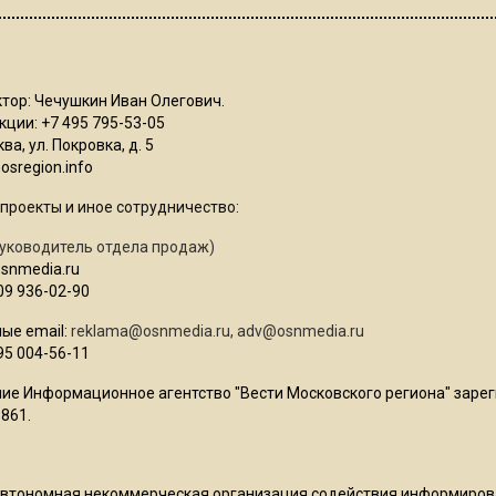
тор: Чечушкин Иван Олегович.
ции: +7 495 795-53-05
ва, ул. Покровка, д. 5
sregion.info
проекты и иное сотрудничество:
уководитель отдела продаж)
osnmedia.ru
09 936-02-90
ые email:
reklama@osnmedia.ru
,
adv@osnmedia.ru
95 004-56-11
ие Информационное агентство "Вести Московского региона" зарег
861.
Автономная некоммерческая организация содействия информиро