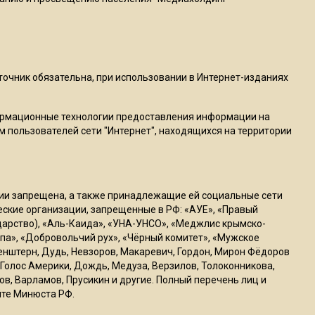
22:07
Резкое похолодание с
грозами придет в
Подмосковье 21 июля
сточник обязательна, при использовании в Интернет-изданиях
ормационные технологии предоставления информации на
18:05
м пользователей сети "Интернет", находящихся на территории
Юрист Машаров объяснил,
как МРОТ влияет на
будущие пенсии
ссии запрещена, а также принадлежащие ей социальные сети
17:12
ческие организации, запрещенные в РФ: «АУЕ», «Правый
ударство), «Аль-Каида», «УНА-УНСО», «Меджлис крымско-
МЧС предупредило об
па», «Добровольчий рух», «Чёрный комитет», «Мужское
опасности купания при
генштерн, Дудь, Невзоров, Макаревич, Гордон, Мирон Фёдоров
перепаде температуры в 10
Голос Америки, Дождь, Медуза, Верзилов, Толоконникова,
градусов
ов, Варламов, Прусикин и другие. Полный перечень лиц и
йте Минюста РФ.