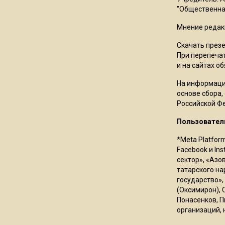
"Общественная
Мнение редак
Скачать през
При перепечат
и на сайтах о
На информаци
основе сбора,
Российской Ф
Пользовател
*Meta Platfor
Facebook и In
сектор», «Азо
татарского на
государство»,
(Оксимирон), 
Понасенков, П
организаций, 