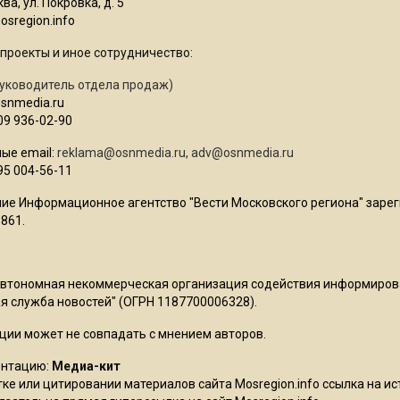
ва, ул. Покровка, д. 5
sregion.info
проекты и иное сотрудничество:
уководитель отдела продаж)
osnmedia.ru
09 936-02-90
ые email:
reklama@osnmedia.ru
,
adv@osnmedia.ru
95 004-56-11
ие Информационное агентство "Вести Московского региона" зарег
861.
Автономная некоммерческая организация содействия информиро
 служба новостей" (ОГРН 1187700006328).
ции может не совпадать с мнением авторов.
ентацию:
Медиа-кит
ке или цитировании материалов сайта Mosregion.info ссылка на и