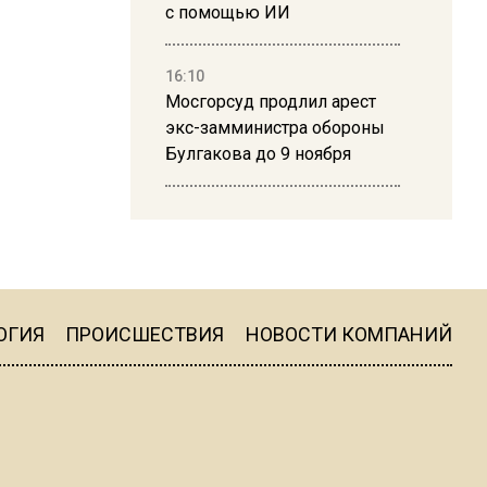
с помощью ИИ
16:10
Мосгорсуд продлил арест
экс-замминистра обороны
Булгакова до 9 ноября
13:50
Дима Билан ответил на
критику концерта в Москве
ОГИЯ
ПРОИСШЕСТВИЯ
НОВОСТИ КОМПАНИЙ
16:19
Москву и область накрыла
гроза с ливнем и ветром
16:58
В Москве 2 августа