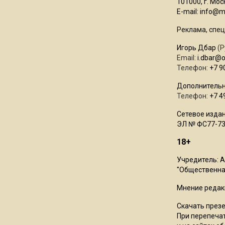
101000, г. Моск
E-mail:
info@mo
Реклама, спец
Игорь Дбар
(Р
Email:
i.dbar@
Телефон:
+7 9
Дополнительн
Телефон:
+7 4
Сетевое издан
ЭЛ № ФС77-73
18+
Учредитель: 
"Общественная
Мнение редак
Скачать през
При перепечат