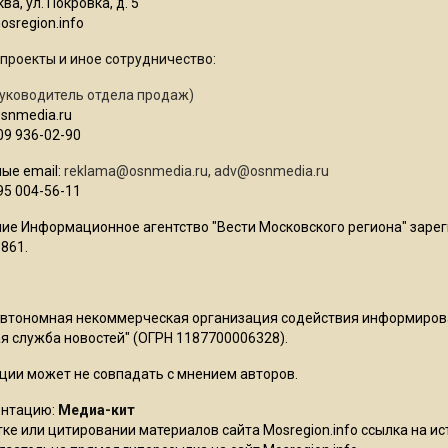
ва, ул. Покровка, д. 5
sregion.info
проекты и иное сотрудничество:
уководитель отдела продаж)
osnmedia.ru
09 936-02-90
ые email:
reklama@osnmedia.ru
,
adv@osnmedia.ru
95 004-56-11
ие Информационное агентство "Вести Московского региона" зарег
861.
Автономная некоммерческая организация содействия информиро
 служба новостей" (ОГРН 1187700006328).
ции может не совпадать с мнением авторов.
ентацию:
Медиа-кит
ке или цитировании материалов сайта Mosregion.info ссылка на и