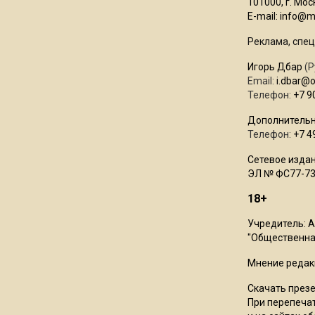
101000, г. Моск
E-mail:
info@mo
Реклама, спец
Игорь Дбар
(Р
Email:
i.dbar@
Телефон:
+7 9
Дополнительн
Телефон:
+7 4
Сетевое издан
ЭЛ № ФС77-73
18+
Учредитель: 
"Общественная
Мнение редак
Скачать през
При перепечат