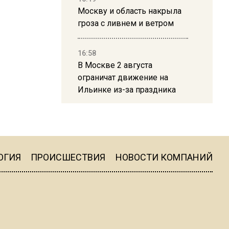
Москву и область накрыла
гроза с ливнем и ветром
16:58
В Москве 2 августа
ограничат движение на
Ильинке из-за праздника
15:33
Россиянам объяснили,
можно ли пользоваться
Telegram после обвинений
ОГИЯ
ПРОИСШЕСТВИЯ
НОВОСТИ КОМПАНИЙ
против Дурова
22:24
На Москву обрушится до 17
литров дождя на