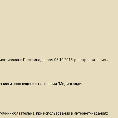
квадратный метр
13:50
Опубликовано видео с
Коломенского хлебозавода:
пиццы валяются на полу
16:53
Роман Терюшков назвал
истрировано Роскомнадзором 05.10.2018, реестровая запись
причину банкротства
«Химок»
ванию и просвещению населения "Медиахолдинг
13:27
В Подмосковье прекратили
гражданство 88 человек и
аннулировали 2600 ВНЖ
сточник обязательна, при использовании в Интернет-изданиях