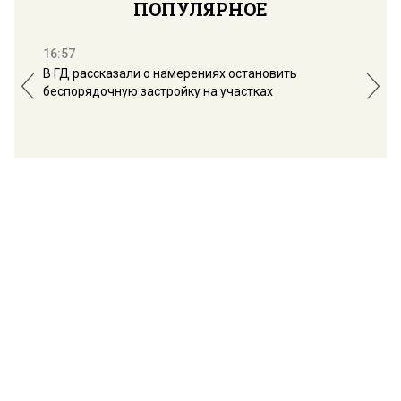
ПОПУЛЯРНОЕ
16:57
13:
В ГД рассказали о намерениях остановить
Соб
беспорядочную застройку на участках
пол