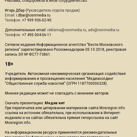
Реклама, спецпроекты и иное сотрудничество:
Игорь Дбар
(Руководитель отдела продаж)
Email:
i.dbar@osnmedia.ru
Телефон:
+7 909 936-02-90
Дополнительные email:
reklama@osnmedia.ru
,
adv@osnmedia.ru
Телефон:
+7 495 004-56-11
Сетевое издание Информационное агентство "Вести Московского
региона" зарегистрировано Роскомнадзором 05.10.2018, реестровая
запись ЭЛ № ФС77-73861.
18+
Учредитель: Автономная некоммерческая организация содействия
информированию и просвещению населения "Медиахолдинг
"Общественная служба новостей" (ОГРН 1187700006328).
Мнение редакции может не совпадать с мнением авторов.
Скачать презентацию:
Медиа-кит
При перепечатке или цитировании материалов сайта Mosregion.info
ссылка на источник обязательна, при использовании в Интернет-
изданиях и на сайтах обязательна прямая гиперссылка на сайт
Mosregion.info.
На информационном ресурсе применяются рекомендательные