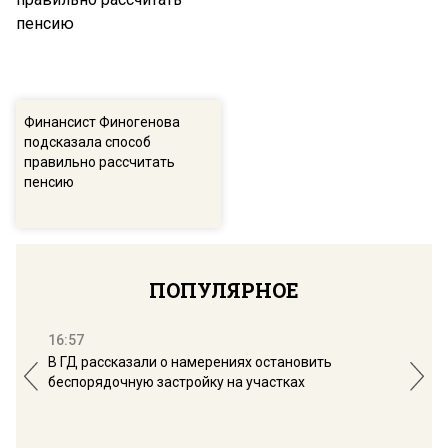
Финансист Финогенова
подсказала способ
правильно рассчитать
пенсию
ПОПУЛЯРНОЕ
16:57
13:
В ГД рассказали о намерениях остановить
Соб
беспорядочную застройку на участках
пол