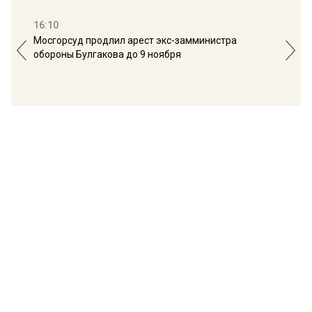
16:10
13:
Мосгорсуд продлил арест экс-замминистра
Дим
обороны Булгакова до 9 ноября