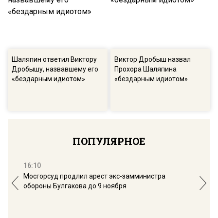
Шаляпин ответил Виктору
Виктор Дробыш назвал
Дробышу, назвавшему его
Прохора Шаляпина
«бездарным идиотом»
«бездарным идиотом»
ПОПУЛЯРНОЕ
16:10
13:
Мосгорсуд продлил арест экс-замминистра
Дим
обороны Булгакова до 9 ноября