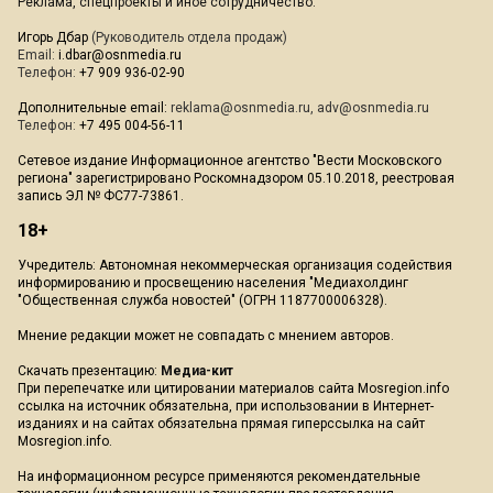
Реклама, спецпроекты и иное сотрудничество:
Игорь Дбар
(Руководитель отдела продаж)
Email:
i.dbar@osnmedia.ru
Телефон:
+7 909 936-02-90
Дополнительные email:
reklama@osnmedia.ru
,
adv@osnmedia.ru
Телефон:
+7 495 004-56-11
Сетевое издание Информационное агентство "Вести Московского
региона" зарегистрировано Роскомнадзором 05.10.2018, реестровая
запись ЭЛ № ФС77-73861.
18+
Учредитель: Автономная некоммерческая организация содействия
информированию и просвещению населения "Медиахолдинг
"Общественная служба новостей" (ОГРН 1187700006328).
Мнение редакции может не совпадать с мнением авторов.
Скачать презентацию:
Медиа-кит
При перепечатке или цитировании материалов сайта Mosregion.info
ссылка на источник обязательна, при использовании в Интернет-
изданиях и на сайтах обязательна прямая гиперссылка на сайт
Mosregion.info.
На информационном ресурсе применяются рекомендательные