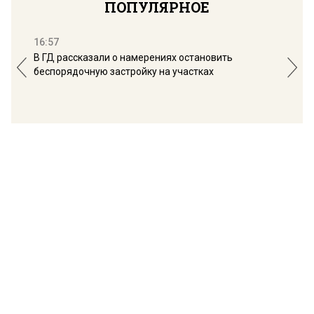
ПОПУЛЯРНОЕ
16:57
13:
В ГД рассказали о намерениях остановить
Соб
беспорядочную застройку на участках
пол