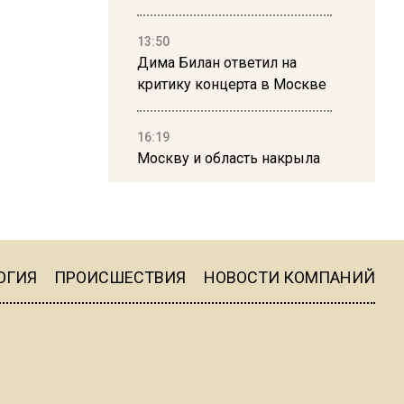
13:50
Дима Билан ответил на
критику концерта в Москве
16:19
Москву и область накрыла
гроза с ливнем и ветром
16:58
В Москве 2 августа
ограничат движение на
ОГИЯ
ПРОИСШЕСТВИЯ
НОВОСТИ КОМПАНИЙ
Ильинке из-за праздника
15:33
Россиянам объяснили,
можно ли пользоваться