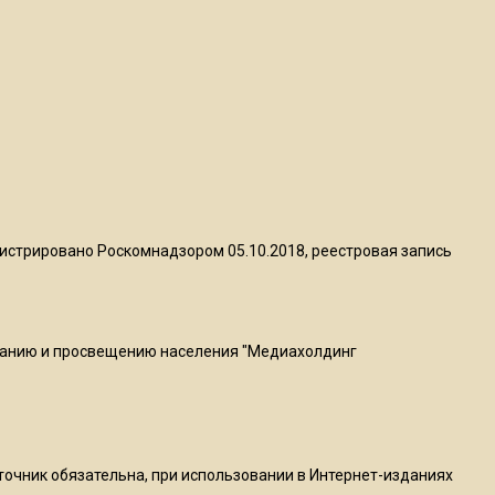
Telegram после обвинений
против Дурова
22:24
На Москву обрушится до 17
литров дождя на
квадратный метр
13:50
истрировано Роскомнадзором 05.10.2018, реестровая запись
Опубликовано видео с
Коломенского хлебозавода:
пиццы валяются на полу
ванию и просвещению населения "Медиахолдинг
16:53
Роман Терюшков назвал
причину банкротства
«Химок»
сточник обязательна, при использовании в Интернет-изданиях