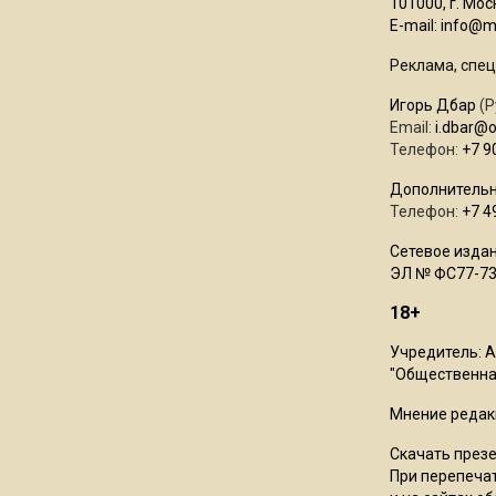
101000, г. Моск
E-mail:
info@mo
Реклама, спец
Игорь Дбар
(Р
Email:
i.dbar@
Телефон:
+7 9
Дополнительн
Телефон:
+7 4
Сетевое издан
ЭЛ № ФС77-73
18+
Учредитель: 
"Общественная
Мнение редак
Скачать през
При перепечат