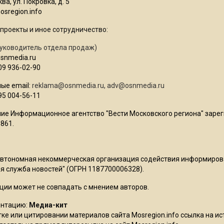
ва, ул. Покровка, д. 5
sregion.info
проекты и иное сотрудничество:
уководитель отдела продаж)
osnmedia.ru
09 936-02-90
ые email:
reklama@osnmedia.ru
,
adv@osnmedia.ru
95 004-56-11
ие Информационное агентство "Вести Московского региона" зарег
861.
Автономная некоммерческая организация содействия информиро
 служба новостей" (ОГРН 1187700006328).
ции может не совпадать с мнением авторов.
ентацию:
Медиа-кит
ке или цитировании материалов сайта Mosregion.info ссылка на и