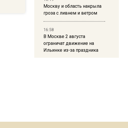
Москву и область накрыла
гроза с ливнем и ветром
16:58
В Москве 2 августа
ограничат движение на
Ильинке из-за праздника
15:33
Россиянам объяснили,
можно ли пользоваться
Telegram после обвинений
против Дурова
22:24
На Москву обрушится до 17
литров дождя на