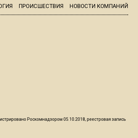
квадратный метр
ОГИЯ
ПРОИСШЕСТВИЯ
НОВОСТИ КОМПАНИЙ
13:50
Опубликовано видео с
Коломенского хлебозавода:
пиццы валяются на полу
16:53
Роман Терюшков назвал
причину банкротства
«Химок»
13:27
В Подмосковье прекратили
гражданство 88 человек и
истрировано Роскомнадзором 05.10.2018, реестровая запись
аннулировали 2600 ВНЖ