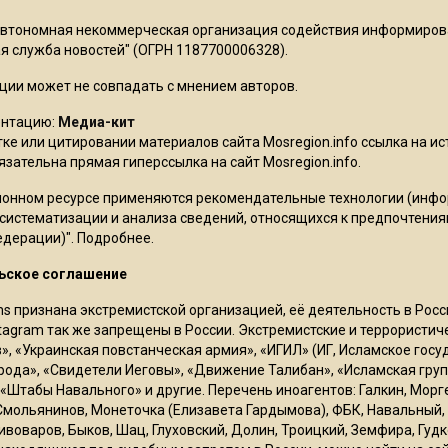
Автономная некоммерческая организация содействия информиро
 служба новостей" (ОГРН 1187700006328).
ции может не совпадать с мнением авторов.
ентацию:
Медиа-кит
ке или цитировании материалов сайта Mosregion.info ссылка на и
бязательна прямая гиперссылка на сайт Mosregion.info.
онном ресурсе применяются рекомендательные технологии (инф
 систематизации и анализа сведений, относящихся к предпочтения
едерации)".
Подробнее
.
ьское соглашение
ms признана экстремистской организацией, её деятельность в Ро
stagram так же запрещены в России. Экстремистские и террористи
в», «Украинская повстанческая армия», «ИГИЛ» (ИГ, Исламское гос
рода», «Свидетели Иеговы», «Движение Талибан», «Исламская груп
 «Штабы Навального» и другие. Перечень иноагентов: Галкин, Мор
Смольянинов, Монеточка (Елизавета Гардымова), ФБК, Навальный, 
ивоваров, Быков, Шац, Глуховский, Долин, Троицкий, Земфира, Гудк