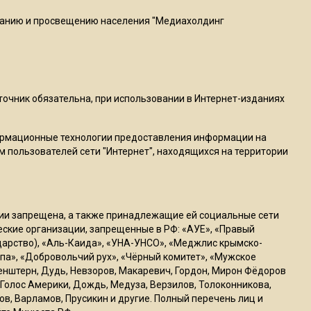
20:56
ванию и просвещению населения "Медиахолдинг
Сотрудники хлебозавода в
Балашихе массово
увольняются из-за жары в
цехах
сточник обязательна, при использовании в Интернет-изданиях
22:07
Резкое похолодание с
ормационные технологии предоставления информации на
грозами придет в
м пользователей сети "Интернет", находящихся на территории
Подмосковье 21 июля
18:05
ссии запрещена, а также принадлежащие ей социальные сети
Юрист Машаров объяснил,
ческие организации, запрещенные в РФ: «АУЕ», «Правый
как МРОТ влияет на
ударство), «Аль-Каида», «УНА-УНСО», «Меджлис крымско-
будущие пенсии
па», «Добровольчий рух», «Чёрный комитет», «Мужское
генштерн, Дудь, Невзоров, Макаревич, Гордон, Мирон Фёдоров
Голос Америки, Дождь, Медуза, Верзилов, Толоконникова,
17:12
ов, Варламов, Прусикин и другие. Полный перечень лиц и