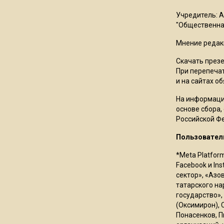
Учредитель: 
"Общественная
Мнение редак
Скачать през
При перепечат
и на сайтах о
На информаци
основе сбора,
Российской Ф
Пользовател
*Meta Platfor
Facebook и In
сектор», «Азо
татарского на
государство»,
(Оксимирон), 
Понасенков, П