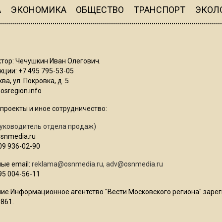
А
ЭКОНОМИКА
ОБЩЕСТВО
ТРАНСПОРТ
ЭКОЛ
тор: Чечушкин Иван Олегович.
ции: +7 495 795-53-05
ва, ул. Покровка, д. 5
sregion.info
проекты и иное сотрудничество:
уководитель отдела продаж)
osnmedia.ru
09 936-02-90
ые email:
reklama@osnmedia.ru
,
adv@osnmedia.ru
95 004-56-11
ие Информационное агентство "Вести Московского региона" зарег
861.