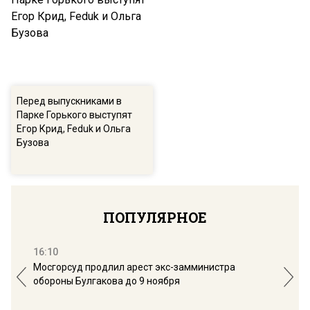
Перед выпускниками в
Парке Горького выступят
Егор Крид, Feduk и Ольга
Бузова
ПОПУЛЯРНОЕ
16:10
13:
Мосгорсуд продлил арест экс-замминистра
Дим
обороны Булгакова до 9 ноября