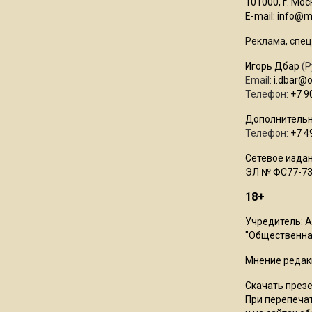
101000, г. Моск
E-mail:
info@mo
Реклама, спец
Игорь Дбар
(Р
Email:
i.dbar@
Телефон:
+7 9
Дополнительн
Телефон:
+7 4
Сетевое издан
ЭЛ № ФС77-73
18+
Учредитель: 
"Общественная
Мнение редак
Скачать през
При перепечат