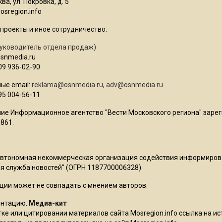
ва, ул. Покровка, д. 5
sregion.info
проекты и иное сотрудничество:
уководитель отдела продаж)
osnmedia.ru
09 936-02-90
ые email:
reklama@osnmedia.ru
,
adv@osnmedia.ru
95 004-56-11
ие Информационное агентство "Вести Московского региона" зарег
861.
Автономная некоммерческая организация содействия информиро
 служба новостей" (ОГРН 1187700006328).
ции может не совпадать с мнением авторов.
ентацию:
Медиа-кит
ке или цитировании материалов сайта Mosregion.info ссылка на и