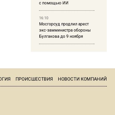
с помощью ИИ
16:10
Мосгорсуд продлил арест
экс-замминистра обороны
Булгакова до 9 ноября
13:50
Дима Билан ответил на
критику концерта в Москве
ОГИЯ
ПРОИСШЕСТВИЯ
НОВОСТИ КОМПАНИЙ
16:19
Москву и область накрыла
гроза с ливнем и ветром
16:58
В Москве 2 августа