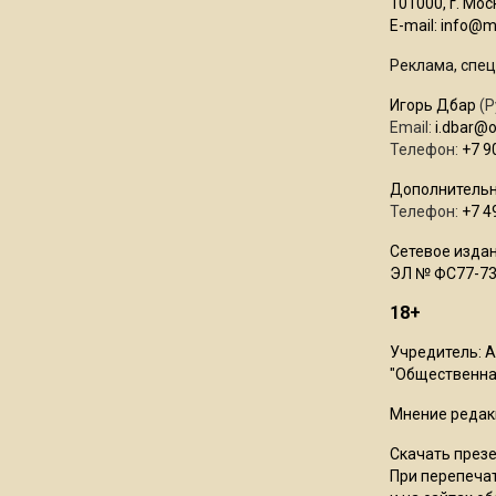
101000, г. Моск
E-mail:
info@mo
Реклама, спец
Игорь Дбар
(Р
Email:
i.dbar@
Телефон:
+7 9
Дополнительн
Телефон:
+7 4
Сетевое издан
ЭЛ № ФС77-73
18+
Учредитель: 
"Общественная
Мнение редак
Скачать през
При перепечат