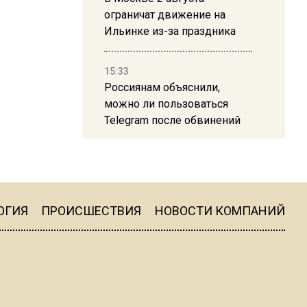
ограничат движение на
Ильинке из-за праздника
15:33
Россиянам объяснили,
можно ли пользоваться
Telegram после обвинений
против Дурова
22:24
На Москву обрушится до 17
литров дождя на
ОГИЯ
ПРОИСШЕСТВИЯ
НОВОСТИ КОМПАНИЙ
квадратный метр
13:50
Опубликовано видео с
Коломенского хлебозавода: