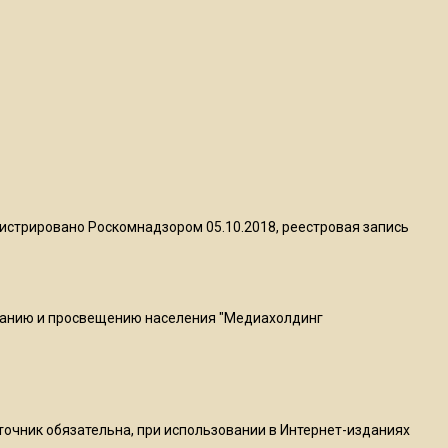
пиццы валяются на полу
16:53
Роман Терюшков назвал
причину банкротства
«Химок»
13:27
В Подмосковье прекратили
истрировано Роскомнадзором 05.10.2018, реестровая запись
гражданство 88 человек и
аннулировали 2600 ВНЖ
ванию и просвещению населения "Медиахолдинг
20:56
Сотрудники хлебозавода в
Балашихе массово
увольняются из-за жары в
цехах
сточник обязательна, при использовании в Интернет-изданиях