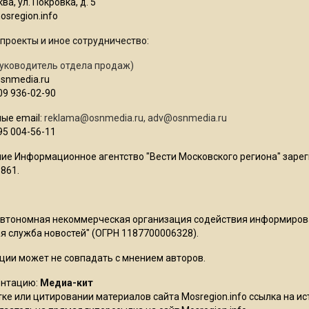
ва, ул. Покровка, д. 5
sregion.info
проекты и иное сотрудничество:
уководитель отдела продаж)
osnmedia.ru
09 936-02-90
ые email:
reklama@osnmedia.ru
,
adv@osnmedia.ru
95 004-56-11
ие Информационное агентство "Вести Московского региона" зарег
861.
Автономная некоммерческая организация содействия информиро
 служба новостей" (ОГРН 1187700006328).
ции может не совпадать с мнением авторов.
ентацию:
Медиа-кит
ке или цитировании материалов сайта Mosregion.info ссылка на и