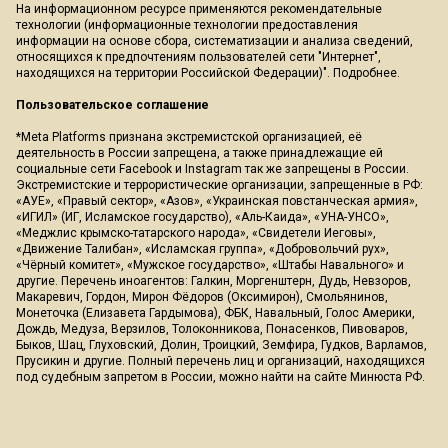
На информационном ресурсе применяются рекомендательные
технологии (информационные технологии предоставления
информации на основе сбора, систематизации и анализа сведений,
относящихся к предпочтениям пользователей сети "Интернет",
находящихся на территории Российской Федерации)".
Подробнее
.
Пользовательское соглашение
*Meta Platforms признана экстремистской организацией, её
деятельность в России запрещена, а также принадлежащие ей
социальные сети Facebook и Instagram так же запрещены в России.
Экстремистские и террористические организации, запрещенные в РФ:
«АУЕ», «Правый сектор», «Азов», «Украинская повстанческая армия»,
«ИГИЛ» (ИГ, Исламское государство), «Аль-Каида», «УНА-УНСО»,
«Меджлис крымско-татарского народа», «Свидетели Иеговы»,
«Движение Талибан», «Исламская группа», «Добровольчий рух»,
«Чёрный комитет», «Мужское государство», «Штабы Навального» и
другие. Перечень иноагентов: Галкин, Моргенштерн, Дудь, Невзоров,
Макаревич, Гордон, Мирон Фёдоров (Оксимирон), Смольянинов,
Монеточка (Елизавета Гардымова), ФБК, Навальный, Голос Америки,
Дождь, Медуза, Верзилов, Толоконникова, Понасенков, Пивоваров,
Быков, Шац, Глуховский, Долин, Троицкий, Земфира, Гудков, Варламов,
Прусикин и другие. Полный перечень лиц и организаций, находящихся
под судебным запретом в России, можно найти на сайте Минюста РФ.