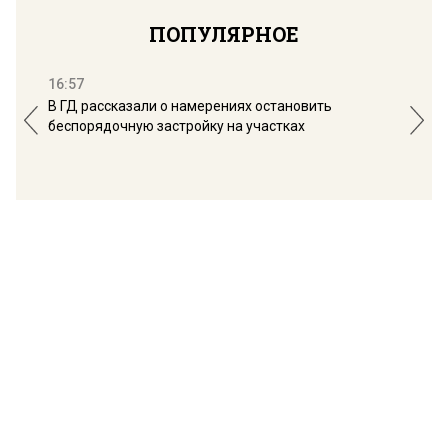
ПОПУЛЯРНОЕ
16:57
13:
В ГД рассказали о намерениях остановить
Соб
беспорядочную застройку на участках
пол