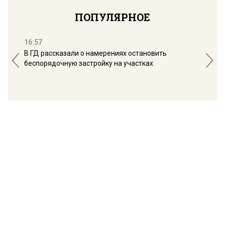
ПОПУЛЯРНОЕ
16:57
13:
В ГД рассказали о намерениях остановить
Соб
беспорядочную застройку на участках
пол