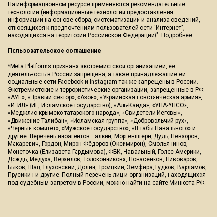
На информационном ресурсе применяются рекомендательные
технологии (информационные технологии предоставления
информации на основе сбора, систематизации и анализа сведений,
относящихся к предпочтениям пользователей сети "Интернет",
находящихся на территории Российской Федерации)".
Подробнее
.
Пользовательское соглашение
*Meta Platforms признана экстремистской организацией, её
деятельность в России запрещена, а также принадлежащие ей
социальные сети Facebook и Instagram так же запрещены в России.
Экстремистские и террористические организации, запрещенные в РФ:
«АУЕ», «Правый сектор», «Азов», «Украинская повстанческая армия»,
«ИГИЛ» (ИГ, Исламское государство), «Аль-Каида», «УНА-УНСО»,
«Меджлис крымско-татарского народа», «Свидетели Иеговы»,
«Движение Талибан», «Исламская группа», «Добровольчий рух»,
«Чёрный комитет», «Мужское государство», «Штабы Навального» и
другие. Перечень иноагентов: Галкин, Моргенштерн, Дудь, Невзоров,
Макаревич, Гордон, Мирон Фёдоров (Оксимирон), Смольянинов,
Монеточка (Елизавета Гардымова), ФБК, Навальный, Голос Америки,
Дождь, Медуза, Верзилов, Толоконникова, Понасенков, Пивоваров,
Быков, Шац, Глуховский, Долин, Троицкий, Земфира, Гудков, Варламов,
Прусикин и другие. Полный перечень лиц и организаций, находящихся
под судебным запретом в России, можно найти на сайте Минюста РФ.