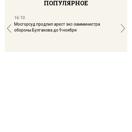
ПОПУЛЯРНОЕ
16:10
13:
Мосгорсуд продлил арест экс-замминистра
Дим
обороны Булгакова до 9 ноября