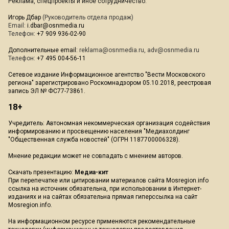
Реклама, спецпроекты и иное сотрудничество:
Игорь Дбар
(Руководитель отдела продаж)
Email:
i.dbar@osnmedia.ru
Телефон:
+7 909 936-02-90
Дополнительные email:
reklama@osnmedia.ru
,
adv@osnmedia.ru
Телефон:
+7 495 004-56-11
Сетевое издание Информационное агентство "Вести Московского
региона" зарегистрировано Роскомнадзором 05.10.2018, реестровая
запись ЭЛ № ФС77-73861.
18+
Учредитель: Автономная некоммерческая организация содействия
информированию и просвещению населения "Медиахолдинг
"Общественная служба новостей" (ОГРН 1187700006328).
Мнение редакции может не совпадать с мнением авторов.
Скачать презентацию:
Медиа-кит
При перепечатке или цитировании материалов сайта Mosregion.info
ссылка на источник обязательна, при использовании в Интернет-
изданиях и на сайтах обязательна прямая гиперссылка на сайт
Mosregion.info.
На информационном ресурсе применяются рекомендательные