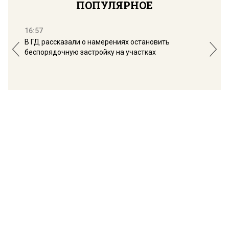
ПОПУЛЯРНОЕ
16:57
13:
В ГД рассказали о намерениях остановить
Соб
беспорядочную застройку на участках
пол