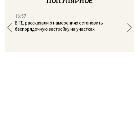
ПОПУЛЯРНОЕ
16:57
13:
В ГД рассказали о намерениях остановить
Соб
беспорядочную застройку на участках
пол