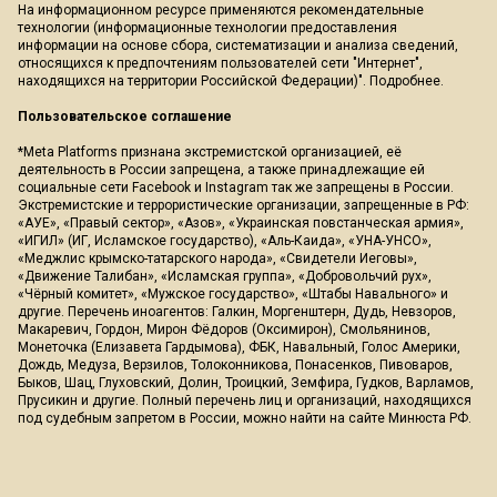
На информационном ресурсе применяются рекомендательные
технологии (информационные технологии предоставления
информации на основе сбора, систематизации и анализа сведений,
относящихся к предпочтениям пользователей сети "Интернет",
находящихся на территории Российской Федерации)".
Подробнее
.
Пользовательское соглашение
*Meta Platforms признана экстремистской организацией, её
деятельность в России запрещена, а также принадлежащие ей
социальные сети Facebook и Instagram так же запрещены в России.
Экстремистские и террористические организации, запрещенные в РФ:
«АУЕ», «Правый сектор», «Азов», «Украинская повстанческая армия»,
«ИГИЛ» (ИГ, Исламское государство), «Аль-Каида», «УНА-УНСО»,
«Меджлис крымско-татарского народа», «Свидетели Иеговы»,
«Движение Талибан», «Исламская группа», «Добровольчий рух»,
«Чёрный комитет», «Мужское государство», «Штабы Навального» и
другие. Перечень иноагентов: Галкин, Моргенштерн, Дудь, Невзоров,
Макаревич, Гордон, Мирон Фёдоров (Оксимирон), Смольянинов,
Монеточка (Елизавета Гардымова), ФБК, Навальный, Голос Америки,
Дождь, Медуза, Верзилов, Толоконникова, Понасенков, Пивоваров,
Быков, Шац, Глуховский, Долин, Троицкий, Земфира, Гудков, Варламов,
Прусикин и другие. Полный перечень лиц и организаций, находящихся
под судебным запретом в России, можно найти на сайте Минюста РФ.