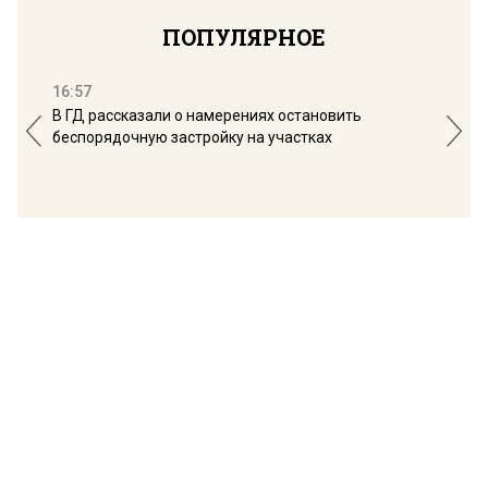
ПОПУЛЯРНОЕ
16:57
13:
В ГД рассказали о намерениях остановить
Соб
беспорядочную застройку на участках
пол