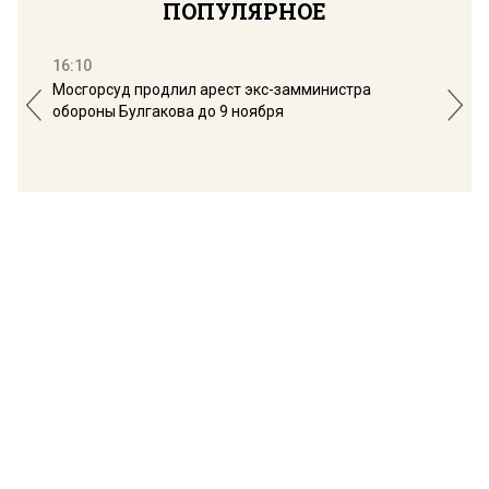
ПОПУЛЯРНОЕ
16:10
13:
Мосгорсуд продлил арест экс-замминистра
Дим
обороны Булгакова до 9 ноября