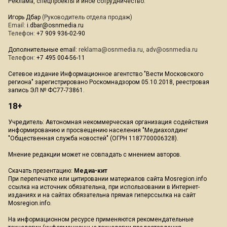
Реклама, спецпроекты и иное сотрудничество:
Игорь Дбар
(Руководитель отдела продаж)
Email:
i.dbar@osnmedia.ru
Телефон:
+7 909 936-02-90
Дополнительные email:
reklama@osnmedia.ru
,
adv@osnmedia.ru
Телефон:
+7 495 004-56-11
Сетевое издание Информационное агентство "Вести Московского
региона" зарегистрировано Роскомнадзором 05.10.2018, реестровая
запись ЭЛ № ФС77-73861.
18+
Учредитель: Автономная некоммерческая организация содействия
информированию и просвещению населения "Медиахолдинг
"Общественная служба новостей" (ОГРН 1187700006328).
Мнение редакции может не совпадать с мнением авторов.
Скачать презентацию:
Медиа-кит
При перепечатке или цитировании материалов сайта Mosregion.info
ссылка на источник обязательна, при использовании в Интернет-
изданиях и на сайтах обязательна прямая гиперссылка на сайт
Mosregion.info.
На информационном ресурсе применяются рекомендательные